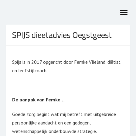
Skip
to
open
content
menu
SPIJS dieetadvies Oegstgeest
Spijs is in 2017 opgericht door Femke Vlieland, diëtist
en leefstijlcoach.
De aanpak van Femke…
Goede zorg begint wat mij betreft met uitgebreide
persoonlijke aandacht en een gedegen,
wetenschappelijk onderbouwde strategie.