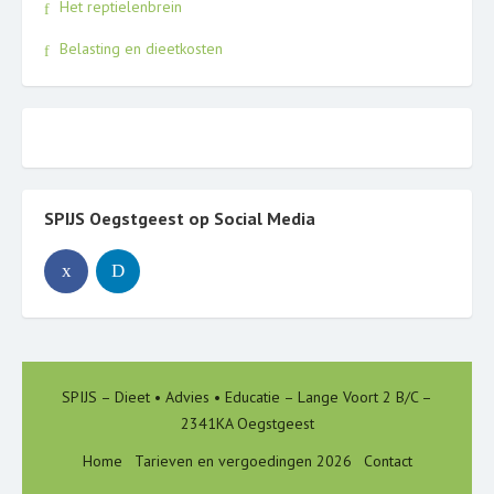
Het reptielenbrein
Belasting en dieetkosten
SPIJS Oegstgeest op Social Media
SPIJS – Dieet • Advies • Educatie – Lange Voort 2 B/C –
2341KA Oegstgeest
Home
Tarieven en vergoedingen 2026
Contact